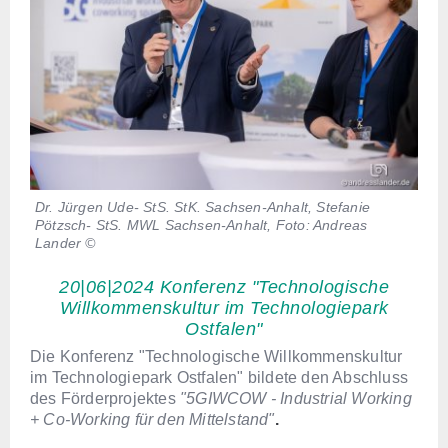
Dr. Jürgen Ude- StS. StK. Sachsen-Anhalt, Stefanie
Pötzsch- StS. MWL Sachsen-Anhalt, Foto: Andreas
Lander ©
20|06|2024 Konferenz "Technologische
Willkommenskultur im Technologiepark
Ostfalen"
Die Konferenz "Technologische Willkommenskultur
im Technologiepark Ostfalen" bildete den Abschluss
des Förderprojektes
"5GIWCOW - Industrial Working
+ Co-Working für den Mittelstand"
.