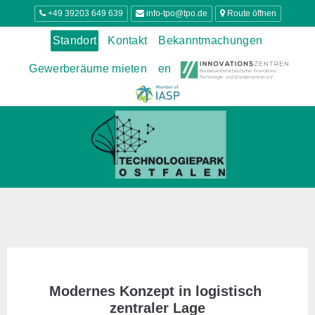
+49 39203 649 639
info-tpo@tpo.de
Route öffnen
Standort
Kontakt
Bekanntmachungen
Gewerberäume mieten
en
Modernes Konzept in logistisch 
zentraler Lage