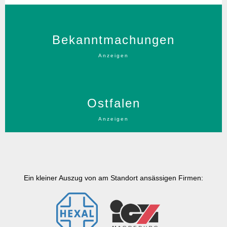
Bekanntmachungen des Zweckverbandes
Technologiepark Ostfalen (TPO).
Bekanntmachungen
Mehr Informationen
Anzeigen
Die Ostfalen waren eine Völkerschaft des
germanischen Volksstamms der Sachsen etwa im
Gebiet zwischen Magdeburg und Hildesheim.
Ostfalen
Mehr Informationen
Anzeigen
Ein kleiner Auszug von am Standort ansässigen Firmen: