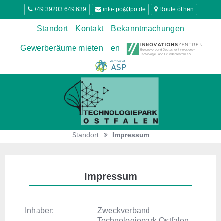
+49 39203 649 639
info-tpo@tpo.de
Route öffnen
Standort
Kontakt
Bekanntmachungen
Gewerberäume mieten
en
Standort
Impressum
Impressum
Inhaber:
Zweckverband
Technologiepark Ostfalen