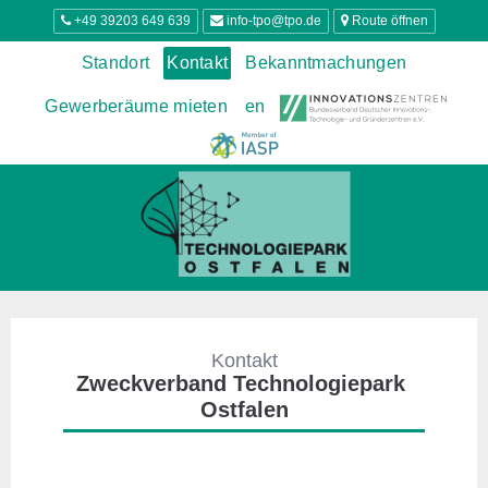
+49 39203 649 639
info-tpo@tpo.de
Route öffnen
Standort
Kontakt
Bekanntmachungen
Gewerberäume mieten
en
Kontakt
Zweckverband Technologiepark 
Ostfalen