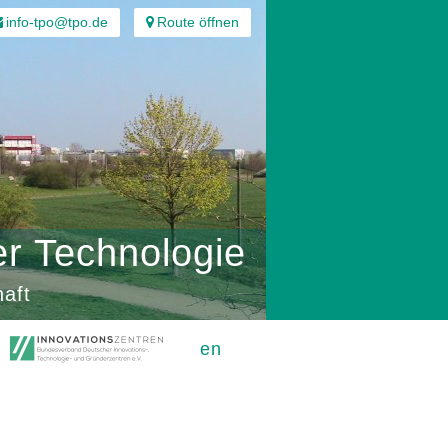
info-tpo@tpo.de
Route öffnen
er Technologie
aft
en