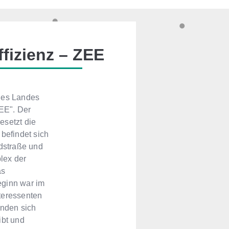
ffizienz – ZEE
 des Landes
ZEE". Der
esetzt die
befindet sich
ldstraße und
lex der
as
eginn war im
teressenten
enden sich
ibt und