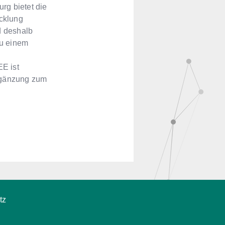
rg bietet die
icklung
rd deshalb
 zu einem
E ist
Ergänzung zum
tz