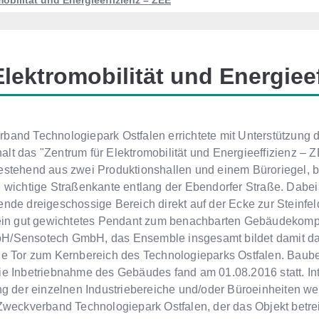
obilität und Energieeffizienz – ZEE
lektromobilität und Energiee
band Technologiepark Ostfalen errichtete mit Unterstützung
lt das "Zentrum für Elektromobilität und Energieeffizienz – 
estehend aus zwei Produktionshallen und einem Büroriegel, b
h wichtige Straßenkante entlang der Ebendorfer Straße. Dabei 
ende dreigeschossige Bereich direkt auf der Ecke zur Steinfe
 ein gut gewichtetes Pendant zum benachbarten Gebäudekomp
H/Sensotech GmbH, das Ensemble insgesamt bildet damit d
he Tor zum Kernbereich des Technologieparks Ostfalen. Baub
ie Inbetriebnahme des Gebäudes fand am 01.08.2016 statt. In
ung der einzelnen Industriebereiche und/oder Büroeinheiten w
 Zweckverband Technologiepark Ostfalen, der das Objekt betre