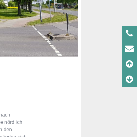
 nach
e nördlich
in den
efinden sich