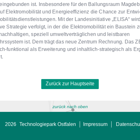
eingebunden ist. Insbesondere für den Ballungsraum Magdebu
uf Elektromobilität und Energieeffizienz die Chance zur Entw
Mobilitätsdienstleistungen. Mit der Landesinitiative „ELISA“ wi
ive Strategie verfolgt, in der die Elektromobilität ein Baustein
nachhaltigen, speziell umweltverträglichen und leistbaren
rssystem ist. Dem trägt das neue Zentrum Rechnung. Das ZE
ch-funktional als Erweiterung und inhaltlich-strategisch als 
t.
Zurück zur Hauptseite
zurück nach oben
2026
Technologiepark Ostfalen
Impressum
Datenschu