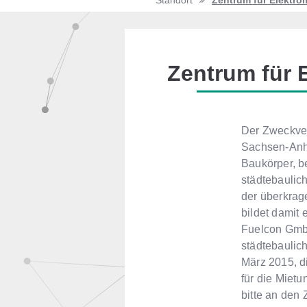
Standort
Zentrum für Elektrom
Zentrum für E
Der Zweckver
Sachsen-Anha
Baukörper, b
städtebaulic
der überkrag
bildet damit
Fuelcon Gmb
städtebaulic
März 2015, d
für die Miet
bitte an den