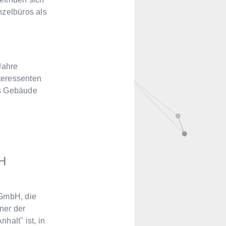
nzelbüros als
Jahre
nteressenten
as Gebäude
bH
 GmbH, die
ner der
halt" ist, in