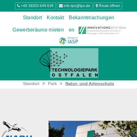
+49 39203 649 639
info-tpo@tpo.de
Route öffnen
Standort
Kontakt
Bekanntmachungen
Gewerberäume mieten
en
Standort
Park
Natur- und Artenschutz