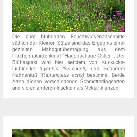
Die bunt blühenden Feuchtwiesenabschnitte
südlich der Kleinen Sülze sind das Ergebnis einer
gezielten Mahdgutübertragung aus dem
Flächennaturdenkmal "Hägebachaue-Ostteil". Der
Blühaspekt wird hier seitdem von Kuckucks-
Lichtnelke
(Lychnis flos-cuculi)
und Scharfem
Hahnenfuß
(Ranunculus acris)
bestimmt. Beide
Arten dienen verschiedenen Schmetterlingsarten
und vielen anderen Insekten als Nektarpflanzen.