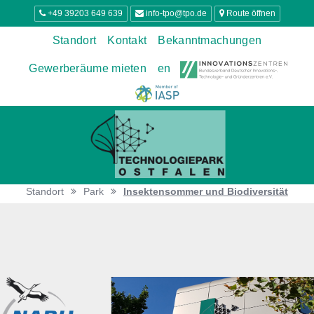
+49 39203 649 639
info-tpo@tpo.de
Route öffnen
Standort
Kontakt
Bekanntmachungen
Gewerberäume mieten
en
Standort
Park
Insektensommer und Biodiversität