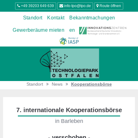
+49 39203 649 639
info-tpo@tpo.de
Route öffnen
Standort
Kontakt
Bekanntmachungen
Gewerberäume mieten
en
Standort
News
Kooperationsbörse
7. internationale Kooperationsbörse
in Barleben
- verschoben -